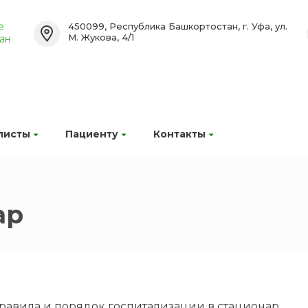
450099, Республика Башкортостан, г. Уфа, ул.
М. Жукова, 4/1
листы
Пациенту
Контакты
ар
равила и порядок госпитализации в стационар