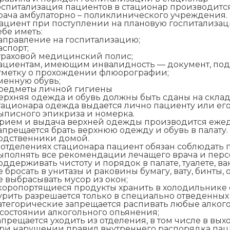
оспитализация пациентов в стационар производит
рача амбулаторно – поликлинического учреждения.
ациент при поступлении на плановую госпитализа
ебе иметь:
аправление на госпитализацию;
аспорт;
траховой медицинский полис;
ациентам, имеющим инвалидность — документ, по
тметку о прохождении флюорографии;
менную обувь;
редметы личной гигиены
ерхняя одежда и обувь должны быть сданы на скла
тационара одежда выдается лично пациенту или ег
ыписного эпикриза и номерка.
рием и выдача верхней одежды производится ежедне
апрещается брать верхнюю одежду и обувь в палату
одственники домой.
 отделениях стационара пациент обязан соблюдать 
ыполнять все рекомендации лечащего врача и перс
оддерживать чистоту и порядок в палате, туалете, ва
е бросать в унитазы и раковины бумагу, вату, бинты, 
е выбрасывать мусор из окон;
коропортящиеся продукты хранить в холодильнике с
урить разрешается только в специально отведенных 
атегорические запрещается распивать любые алког
 состоянии алкогольного опьянения;
апрещается уходить из отделения, в том числе в вы
ри нарушении правил внутреннего распорядка паци