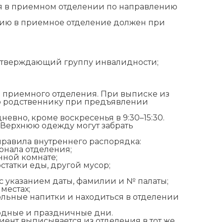
ся в приемном отделении по направлению
цию в приемное отделение должен при
дтверждающий группу инвалидности;
д приемного отделения. При выписке из
о родственнику при предъявлении
вно, кроме воскресенья в 9:30–15:30.
. Верхнюю одежду могут забрать
правила внутреннего распорядка:
онала отделения;
нной комнате;
остатки еды, другой мусор;
 указанием даты, фамилии и № палаты;
местах;
ольные напитки и находиться в отделении
ходные и праздничные дни.
ент выписывается из отделения в тот же