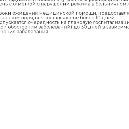
ень с отметкой о нарушении режима в больничном л
роки ожидания медицинской помощи, предоставляе
лановом порядке, составляют не более 10 дней.
опускается очередность на плановую госпитализаци
при обострении заболеваний) до 30 дней в зависимо
ечения заболевания.