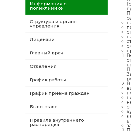
Информация о
Г
поликлинике
в
П
с
Структура и органы
н
управления
п
с
п
Лицензии
о
с
п
Главный врач
В
с
в
Отделения
П
З
р
График работы
В
в
п
График приема граждан
н
н
Было-стало
с
к
к
Правила внутреннего
в
распорядка
з
П