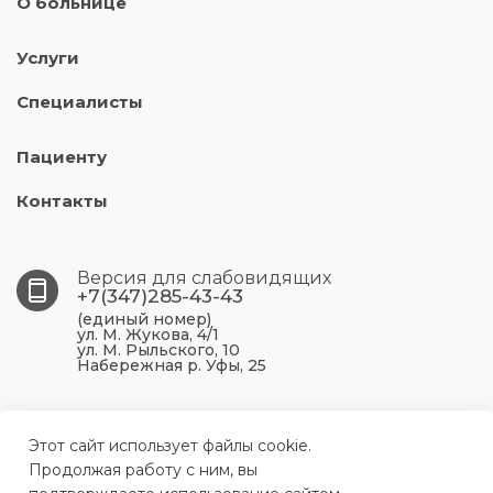
О больнице
Услуги
Специалисты
Пациенту
Контакты
Версия для слабовидящих
+7(347)285-43-43
(единый номер)
ул. М. Жукова, 4/1
ул. М. Рыльского, 10
Набережная р. Уфы, 25
450099, Республика Башкортостан, г. Уфа, ул. М.
Жукова, 4/1
Этот сайт использует файлы cookie.
Продолжая работу с ним, вы