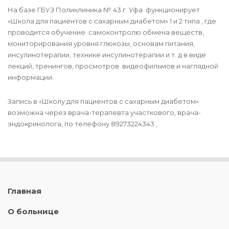
На базе ГБУЗ Поликлиника № 43 г. Уфа функционирует
«Школа для пациентов с сахарным диабетом» 1 и 2 типа , где
проводится обучение самоконтролю обмена веществ,
мониторирования уровня глюкозы, основам питания,
инсулинотерапии, технике инсулинотерапии и т. д в виде
лекций, тренингов, просмотров видеофильмов и наглядной
информации.
Запись в «Школу для пациентов с сахарным диабетом»
возможна через врача-терапевта участкового, врача-
эндокринолога, по телефону 89273224343 ,
Главная
О больнице