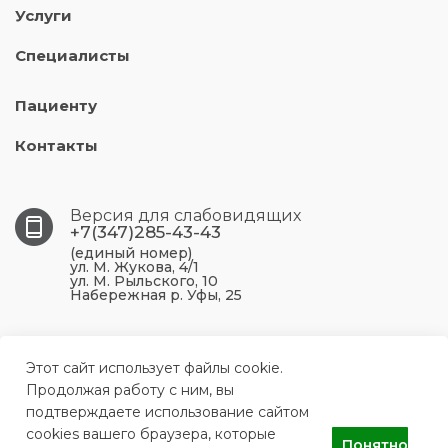
Услуги
Специалисты
Пациенту
Контакты
Версия для слабовидящих
+7(347)285-43-43
(единый номер)
ул. М. Жукова, 4/1
ул. М. Рыльского, 10
Набережная р. Уфы, 25
450099, Республика Башкортостан, г. Уфа, ул. М.
Жукова, 4/1
Этот сайт использует файлы cookie.
Продолжая работу с ним, вы
подтверждаете использование сайтом
ufa.p43@doctorrb.ru
cookies вашего браузера, которые
Понятно