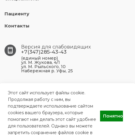
Пациенту
Контакты
Версия для слабовидящих
+7(347)285-43-43
(единый номер)
ул. М. Жукова, 4/1
ул. М. Рыльского, 10
Набережная р. Уфы, 25
450099, Республика Башкортостан, г. Уфа, ул. М.
Жукова, 4/1
Этот сайт использует файлы cookie.
Продолжая работу с ним, вы
подтверждаете использование сайтом
ufa.p43@doctorrb.ru
cookies вашего браузера, которые
Понятно
помогают нам делать этот сайт удобнее
для пользователей. Однако вы можете
ГБУЗ РБ Поликлиника №43 г. Уфа
запретить сохранение файлов cookie в