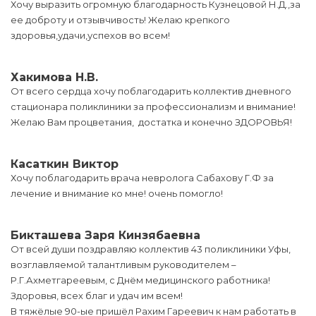
Хочу выразить огромную благодарность Кузнецовой Н.Д.,за
ее доброту и отзывчивость! Желаю крепкого
здоровья,удачи,успехов во всем!
Хакимова Н.В.
От всего сердца хочу поблагодарить коллектив дневного
стационара поликлиники за профессионализм и внимание!
Желаю Вам процветания, достатка и конечно ЗДОРОВЬЯ!
Касаткин Виктор
Хочу поблагодарить врача невролога Сабахову Г.Ф за
лечение и внимание ко мне! очень помогло!
Бикташева Заря Кинзябаевна
От всей души поздравляю коллектив 43 поликлиники Уфы,
возглавляемой талантливым руководителем –
Р.Г.Ахметгареевым, с Днём медицинского работника!
Здоровья, всех благ и удач им всем!
В тяжёлые 90-ые пришёл Рахим Гареевич к нам работать в