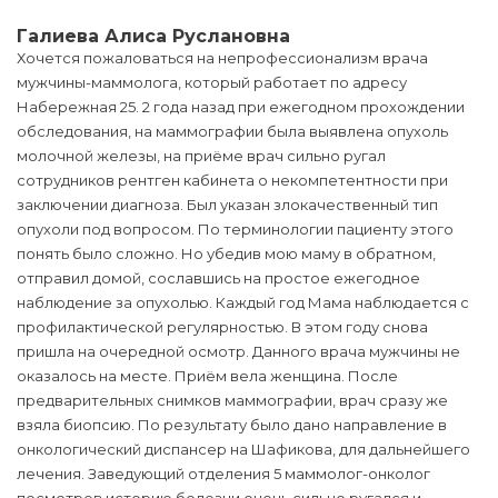
Галиева Алиса Руслановна
Хочется пожаловаться на непрофессионализм врача
мужчины-маммолога, который работает по адресу
Набережная 25. 2 года назад при ежегодном прохождении
обследования, на маммографии была выявлена опухоль
молочной железы, на приёме врач сильно ругал
сотрудников рентген кабинета о некомпетентности при
заключении диагноза. Был указан злокачественный тип
опухоли под вопросом. По терминологии пациенту этого
понять было сложно. Но убедив мою маму в обратном,
отправил домой, сославшись на простое ежегодное
наблюдение за опухолью. Каждый год Мама наблюдается с
профилактической регулярностью. В этом году снова
пришла на очередной осмотр. Данного врача мужчины не
оказалось на месте. Приём вела женщина. После
предварительных снимков маммографии, врач сразу же
взяла биопсию. По результату было дано направление в
онкологический диспансер на Шафикова, для дальнейшего
лечения. Заведующий отделения 5 маммолог-онколог