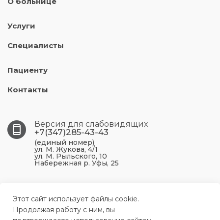
О больнице
Услуги
Специалисты
Пациенту
Контакты
Версия для слабовидящих
+7(347)285-43-43
(единый номер)
ул. М. Жукова, 4/1
ул. М. Рыльского, 10
Набережная р. Уфы, 25
450099, Республика Башкортостан, г. Уфа, ул. М.
Жукова, 4/1
Этот сайт использует файлы cookie.
Продолжая работу с ним, вы