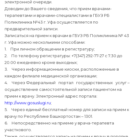
электронной очереди.
Доводим до Вашего сведения, что прием врачами-
терапевтами и врачами-специалистами в ГБУЗ РБ
Поликлиника №43 г. Уфа осуществляется по
предварительной записи.
Записаться на прием к врачам в ГБУЗ РБ Поликлиника № 43
г. Уфа можно несколькими способами:
1. При личном обращении в регистратуру;
2. По телефону регистратуры: +7(347) 292-77-27 с 7.30 до
20.00 ежедневно кроме выходных;
3. Через информационные киоски, расположенные в
каждом филиале медицинской организации;
4. Через Федеральный портал государственных услуг –
осуществление самостоятельной записи пациентом на
прием к врачу. Электронный адрес портала:
http://www.gosuslugi.ru
;
5. Через единый бесплатный номер для записи на прием к
врачу по Республике Башкортостан – 1301.
6. Непосредственно на приеме у врача-терапевта
участкового.
Также, осуществляется запись на прием к врачу в порядке