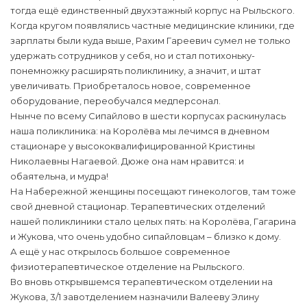
тогда ещё единственный двухэтажный корпус на Рыльского.
Когда кругом появлялись частные медицинские клиники, где
зарплаты были куда выше, Рахим Гареевич сумел не только
удержать сотрудников у себя, но и стал потихоньку-
понемножку расширять поликлинику, а значит, и штат
увеличивать. Приобреталось новое, современное
оборудование, переобучался медперсонал.
Нынче по всему Сипайлово в шести корпусах раскинулась
наша поликлиника: на Королёва мы лечимся в дневном
стационаре у высококвалифицированной Кристины
Николаевны Нагаевой. Дюже она нам нравится: и
обаятельна, и мудра!
На Набережной женщины посещают гинекологов, там тоже
свой дневной стационар. Терапевтических отделений
нашей поликлиники стало целых пять: на Королёва, Гагарина
и Жукова, что очень удобно сипайловцам – близко к дому.
А ещё у нас открылось большое современное
физиотерапевтическое отделение на Рыльского.
Во вновь открывшемся терапевтическом отделении на
Жукова, 3/1 завотделением назначили Валееву Элину