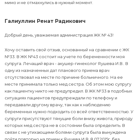
мимо и не отмахнулись в нужный момент.
Галиуллин Ренат Радикович
Добрый день, уважаемая администрация ЖК № 43!
Хочу оставить свой отзыв, основанный на сравнении с ЖК
№33. В ЖК №43 состоит на учете по беременности моя
супруга. Лечащий врач - акушер-гинеколог Яушева И.В.. В
одну из назначенных дат планового приема врач
отсутствовал на месте по причине больничного. На ее
месте принимала только мед.сестра. Об этом мою супругу
как пациентку никто не предупредил. В ЖК №33 в подобных
ситуациях пациентов предупреждали по телефону и
передавали другому врачу, так как к наблюдению
беременных нужно подходить со всей ответственностью. У
супруги присутствуют тянущие боли внизу живота, природу
которых мед.сестра не в состоянии была определить. В
связи с не утихающими болями супруга была вынуждена
пойти повторно на прием к Яушева И.В. 8.07.2015г. без