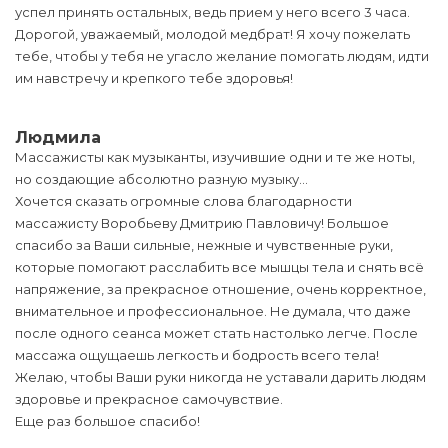
успел принять остальных, ведь прием у него всего 3 часа.
Дорогой, уважаемый, молодой медбрат! Я хочу пожелать
тебе, чтобы у тебя не угасло желание помогать людям, идти
им навстречу и крепкого тебе здоровья!
Людмила
Массажисты как музыканты, изучившие одни и те же ноты,
но создающие абсолютно разную музыку…
Хочется сказать огромные слова благодарности
массажисту Воробьеву Дмитрию Павловичу! Большое
спасибо за Ваши сильные, нежные и чувственные руки,
которые помогают расслабить все мышцы тела и снять всё
напряжение, за прекрасное отношение, очень корректное,
внимательное и профессиональное. Не думала, что даже
после одного сеанса может стать настолько легче. После
массажа ощущаешь легкость и бодрость всего тела!
Желаю, чтобы Ваши руки никогда не уставали дарить людям
здоровье и прекрасное самочувствие.
Еще раз большое спасибо!