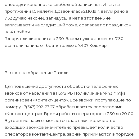
очередь и конечно же свободной записи нет. И так на
протяжении 1.5 нелели. Дозвонилась 21.10.19 г. взяли рано в
7.32 думаю наконец запишусь, а нет в этот день не
записывают и на следующий тоже, совпадает с праздником
на 4 ноября.
Говорят лишь звоните с 7.30. Зачем нужно звонить с 7.30,
если они начинают брать только с 7.40? Кошмар.
В ответ на обращение Разили.
Для повышения доступности обработки телефонных
звонков от населения в ГБУЗ РБ Поликлиника №43 г. Уфа
организован «Контакт-центр». Все звонки, поступающие по
номеру +7(347) 292-77-27 обрабатываются операторами
«Контакт-центра». Время работы операторов с 7.30 до 20.00.
В утренние часы отмечается «час пик» - количество
входящих звонков значительно превышает количество
операторов контакт-центра, звонки принимаются в порядке