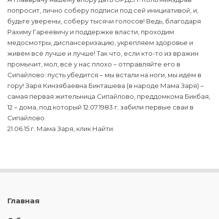
попросит, лично соберу подписи под сей инициативой, и,
будьте уверены, соберу тысячи голосов! Ведь, благодаря
Рахиму Гареевичу и поддержке власти, проходим
медосмотры, диспансеризацию, укрепляем здоровье и
живём всё лучше и лучше! Так что, если кто-то из вражин
промычит, мол, всё у нас плохо – отправляйте его в
Сипайлово: пусть убедится – мы встали на ноги, мы идём в
гору! Заря Кинзябаевна Бикташева (в народе Мама Заря) –
самая первая жительница Сипайлово, преддомкома Бикбая,
12 – дома, под который 12.07.1983 г. забили первые сваи в
Сипайлово.
21.06.15 г. Мама Заря, клик Найти.
Главная