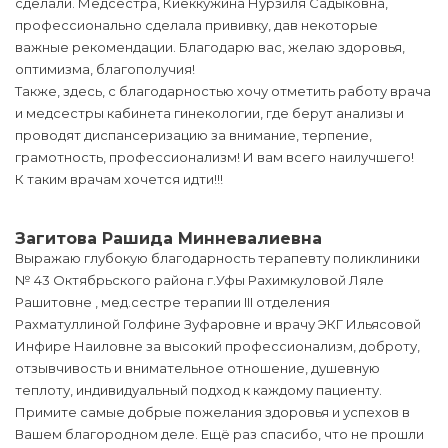
сделали. Медсестра, Киеккужина Нурзиля Садыковна,
профессионально сделала прививку, дав некоторые
важные рекомендации. Благодарю вас, желаю здоровья,
оптимизма, благополучия!
Также, здесь, с благодарностью хочу отметить работу врача
и медсестры кабинета гинекологии, где берут анализы и
проводят диспансеризацию за внимание, терпение,
грамотность, профессионализм! И вам всего наилучшего!
К таким врачам хочется идти!!!
Загитова Рашида Минневалиевна
Выражаю глубокую благодарность терапевту поликлиники
№ 43 Октябрьского района г.Уфы Рахимкуловой Ляле
Рашитовне , мед.сестре терапии III отделения
Рахматуллиной Голфине Зуфаровне и врачу ЭКГ Ильясовой
Инфире Наиловне за высокий профессионализм, доброту,
отзывчивость и внимательное отношение, душевную
теплоту, индивидуальный подход к каждому пациенту.
Примите самые добрые пожелания здоровья и успехов в
Вашем благородном деле. Ещё раз спасибо, что не прошли