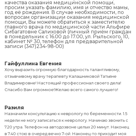
качества оказания медицинской помощи,
просим указать фамилию, имя и отчество мамы,
год её рождения. В случае необходимости, по
вопросам организации оказания медицинской
помощи, Вы можете обратиться к заместителю
главного врача по медицинской части Альфире
Сибагатовне Салиховой (личный приём граждан
в понедельник с 16.00 до 17.00, ул. Рыльского, 10,
кабинет № 30, телефон для предварительной
записи (347)234-98-00)
Гайфуллина Евгения
Хочу выразить огромную благодарность талантливому,
отзывчивому врачу терапевту Калашниковой Татьяне
Владимировне! Настоящий профессионал своего дела!
Спасибо Вам огромное!Желаю всего самого лучшего!
Разиля
Назначили консультацию к неврологу по беременности. 1.5
недели не могу записаться к неврологу. Начинаю звонить с
7.20 утра. Телефон на автодозвоне целых 20 минут. Наконец
в 7.40 стою в очеред вечно 7-ой. Наконец-то приходит моя