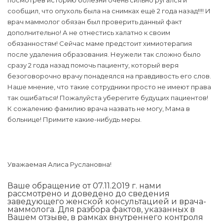
посмотрев историю болезни очень сильно ругался и
сообщил, что опухоль была на снимках ещё 2 года назад!!!! И
врач маммолог обязан был проверить данный факт
дополнительно! А не отнестись халатно к своим
обязанностям! Сейчас маме предстоит химиотерапия
после удаления образования. Неужели так сложно было
сразу 2 года назад помочь пациенту, который веря
безоговорочно врачу понадеялся на правдивость его слов.
Наше мнение, что такие сотрудники просто не имеют права
так ошибаться! Пожалуйста уберегите будущих пациентов!
К сожалению фамилию врача назвать не могу, Мама в
больнице! Примите какие-нибудь меры.
Уважаемая Алиса Руслановна!
Ваше обращение от 07.11.2019 г. нами
рассмотрено и доведено до сведения
заведующего женской консультацией и врача-
маммолога. Для разбора фактов, указанных в
Вашем отзыве, в рамках внутреннего контроля