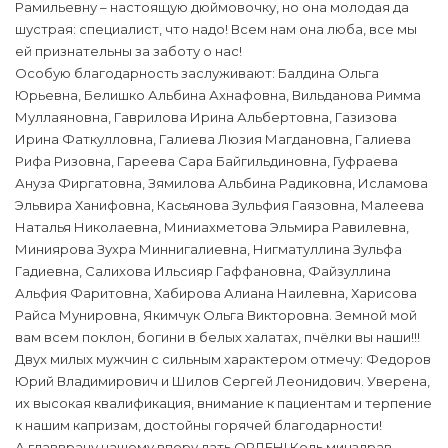
Рамильевну – настоящую дюймовочку, но она молодая да
шустрая: специалист, что надо! Всем нам она люба, все мы
ей признательны за заботу о нас!
Особую благодарность заслуживают: Балдина Ольга
Юрьевна, Белишко Альбина Ахнафовна, Вильданова Римма
Муллаяновна, Гаврилова Ирина Альбертовна, Газизова
Ирина Фаткулловна, Галиева Люзия Магдановна, Галиева
Рифа Ризовна, Гареева Сара Байгильдиновна, Гуфраева
Ануза Фиргатовна, Зямилова Альбина Радиковна, Исламова
Эльвира Ханифовна, Касьянова Зульфия Гаязовна, Малеева
Наталья Николаевна, Миниахметова Эльмира Равилевна,
Миниярова Зухра Миннигалиевна, Нигматуллина Зульфа
Гадиевна, Салихова Ильсияр Гаффановна, Файзуллина
Альфия Фаритовна, Хабирова Алиана Наилевна, Харисова
Райса Мунировна, Якимчук Ольга Викторовна. Земной мой
вам всем поклон, богини в белых халатах, пчёлки вы наши!!!
Двух милых мужчин с сильным характером отмечу: Федоров
Юрий Владимирович и Шилов Сергей Леонидович. Уверена,
их высокая квалификация, внимание к пациентам и терпение
к нашим капризам, достойны горячей благодарности!
А главврачу нашему впору дать ОРДЕН! Коль минздрав