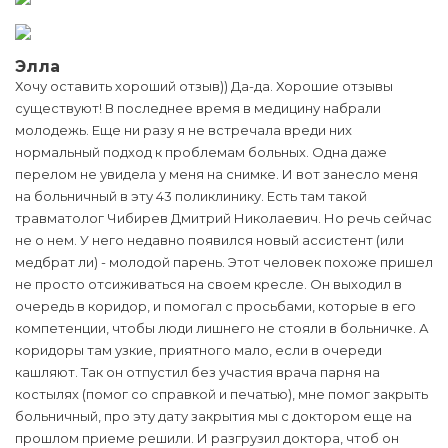
Элла
Хочу оставить хороший отзыв)) Да-да. Хорошие отзывы
существуют! В последнее время в медицину набрали
молодежь. Еще ни разу я не встречала вреди них
нормальный подход к проблемам больных. Одна даже
перелом не увидела у меня на снимке. И вот занесло меня
на больничный в эту 43 поликлинику. Есть там такой
травматолог Чибирев Дмитрий Николаевич. Но речь сейчас
не о нем. У него недавно появился новый ассистент (или
медбрат ли) - молодой парень. Этот человек похоже пришел
не просто отсиживаться на своем кресле. Он выходил в
очередь в коридор, и помогал с просьбами, которые в его
компетенции, чтобы люди лишнего не стояли в больничке. А
коридоры там узкие, приятного мало, если в очереди
кашляют. Так он отпустил без участия врача парня на
костылях (помог со справкой и печатью), мне помог закрыть
больничный, про эту дату закрытия мы с доктором еще на
прошлом приеме решили. И разгрузил доктора, чтоб он