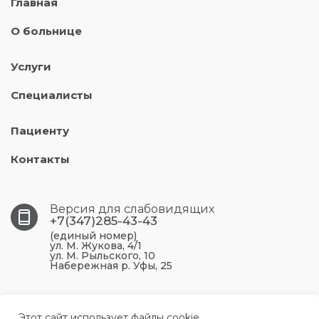
Главная
О больнице
Услуги
Специалисты
Пациенту
Контакты
Версия для слабовидящих
+7(347)285-43-43
(единый номер)
ул. М. Жукова, 4/1
ул. М. Рыльского, 10
Набережная р. Уфы, 25
450099, Республика Башкортостан, г. Уфа, ул. М.
Жукова, 4/1
Этот сайт использует файлы cookie.