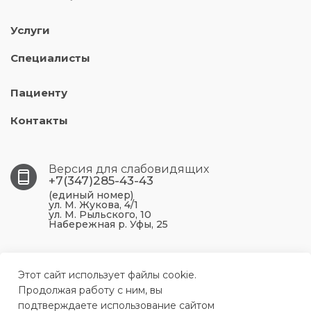
Услуги
Специалисты
Пациенту
Контакты
Версия для слабовидящих
+7(347)285-43-43
(единый номер)
ул. М. Жукова, 4/1
ул. М. Рыльского, 10
Набережная р. Уфы, 25
450099, Республика Башкортостан, г. Уфа, ул. М.
Жукова, 4/1
Этот сайт использует файлы cookie.
Продолжая работу с ним, вы
подтверждаете использование сайтом
ufa.p43@doctorrb.ru