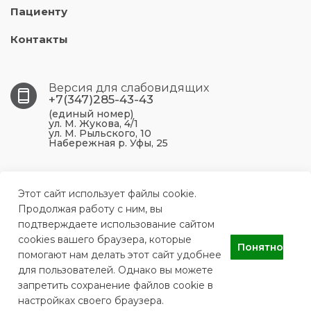
Пациенту
Контакты
Версия для слабовидящих
+7(347)285-43-43
(единый номер)
ул. М. Жукова, 4/1
ул. М. Рыльского, 10
Набережная р. Уфы, 25
450099, Республика Башкортостан, г. Уфа, ул. М.
Жукова, 4/1
Этот сайт использует файлы cookie.
Продолжая работу с ним, вы
подтверждаете использование сайтом
ufa.p43@doctorrb.ru
cookies вашего браузера, которые
Понятно
помогают нам делать этот сайт удобнее
для пользователей. Однако вы можете
ГБУЗ РБ Поликлиника №43 г. Уфа
запретить сохранение файлов cookie в
настройках своего браузера.