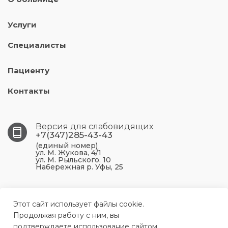
Услуги
Специалисты
Пациенту
Контакты
Версия для слабовидящих
+7(347)285-43-43
(единый номер)
ул. М. Жукова, 4/1
ул. М. Рыльского, 10
Набережная р. Уфы, 25
450099, Республика Башкортостан, г. Уфа, ул. М.
Жукова, 4/1
Этот сайт использует файлы cookie.
Продолжая работу с ним, вы
подтверждаете использование сайтом
ufa.p43@doctorrb.ru