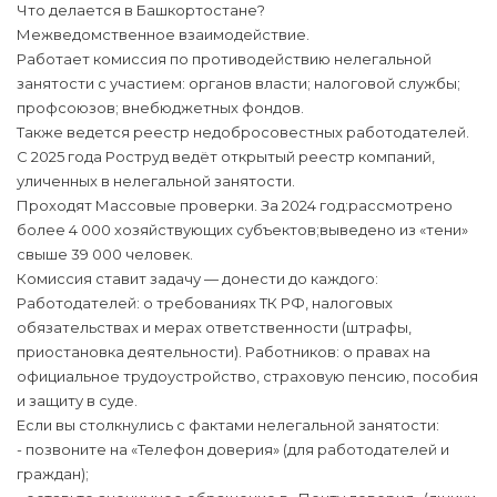
Что делается в Башкортостане?
Межведомственное взаимодействие.
Работает комиссия по противодействию нелегальной
занятости с участием: органов власти; налоговой службы;
профсоюзов; внебюджетных фондов.
Также ведется реестр недобросовестных работодателей.
С 2025 года Роструд ведёт открытый реестр компаний,
уличенных в нелегальной занятости.
Проходят Массовые проверки. За 2024 год:рассмотрено
более 4 000 хозяйствующих субъектов;выведено из «тени»
свыше 39 000 человек.
Комиссия ставит задачу — донести до каждого:
Работодателей: о требованиях ТК РФ, налоговых
обязательствах и мерах ответственности (штрафы,
приостановка деятельности). Работников: о правах на
официальное трудоустройство, страховую пенсию, пособия
и защиту в суде.
Если вы столкнулись с фактами нелегальной занятости:
- позвоните на «Телефон доверия» (для работодателей и
граждан);